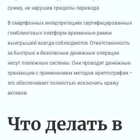
сумму, не нарушив пределы перевода.
В смартфонных интерпретациях сертифицированных
гэмблинговых платформ временные рамки
выигрышей всегда соблюдаются. Ответственность
за быстрые и безопасные денежные операции
несут платежные системы. Они проводят денежные
транзакции с применением методов криптографии –
это обеспечивает полностью исключить кражу
активов.
Что делать в