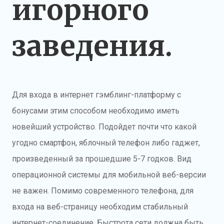
игорного
заведения.
Для входа в интернет гэмблинг-платформу с
бонусами этим способом необходимо иметь
новейший устройство. Подойдет почти что какой
угодно смартфон, яблочный телефон либо гаджет,
произведенный за прошедшие 5-7 годков. Вид
операционной системы для мобильной веб-версии
не важен. Помимо современного телефона, для
входа на веб-страницу необходим стабильный
интернет-соединение. Быстрота сети должна быть