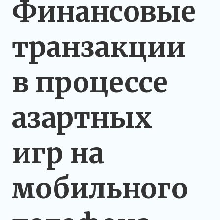
Финансовые
транзакции
в процессе
азартных
игр на
мобильного