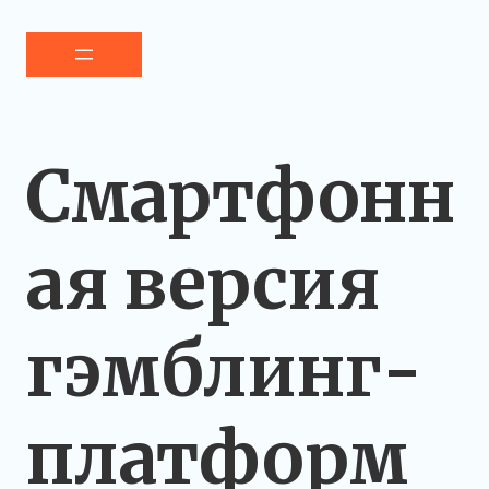
Смартфонн
ая версия
гэмблинг-
платформ