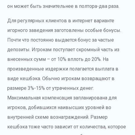
он может быть значительнее в полтора-два раза.
Для регулярных клиентов в интернет варианте
игорного заведения заготовлены особые бонусы.
Почти что постоянно выдается бонус за частые
депозиты. Игрокам поступает скромный часть из
внесенных сумм – от 10% вплоть до 20%. На
произведенные издержки полагается выплата в
виде кешбэка. Обычно игрокам возвращают в
размере 3%-15% от утраченных денег.
Максимальная компенсация запланирована для
игроков, добившихся наивысших уровней во
внутренней схеме вознаграждений. Размер
кешбэка тоже часто зависит от количества, которое