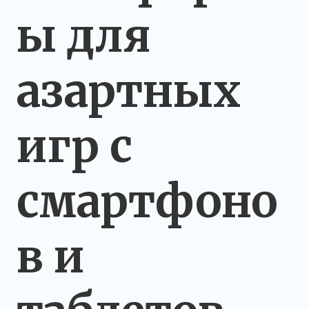
ы для
азартных
игр с
смартфоно
в и