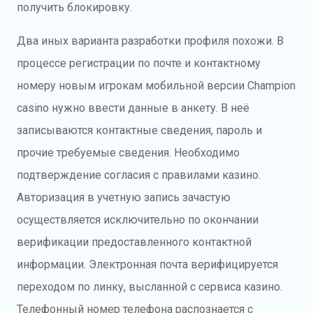
получить блокировку.
Два иных варианта разработки профиля похожи. В
процессе регистрации по почте и контактному
номеру новым игрокам мобильной версии Champion
casino нужно ввести данные в анкету. В неё
записываются контактные сведения, пароль и
прочие требуемые сведения. Необходимо
подтверждение согласия с правилами казино.
Авторизация в учетную запись зачастую
осуществляется исключительно по окончании
верификации предоставленного контактной
информации. Электронная почта верифицируется
переходом по линку, высланной с сервиса казино.
Телефонный номер телефона распознается с