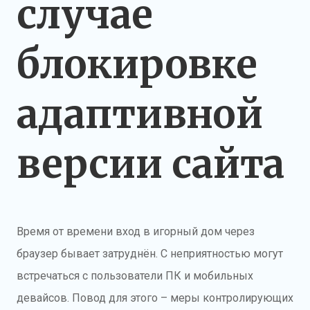
случае
блокировке
адаптивной
версии сайта
Время от времени вход в игорный дом через
браузер бывает затруднён. С неприятностью могут
встречаться с пользователи ПК и мобильных
девайсов. Повод для этого – меры контролирующих