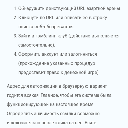
Обнаружить действующий URL азартной арены.
Кликнуть по URL или вписать ее в строку
поиска веб-обозревателя.
Зайти в гэмблинг-клуб (действие выполняется
самостоятельно).
Оформить аккаунт или залогиниться
(прохождение указанных процедур
предоставит право к денежной игре).
Адрес для авторизации в браузерную вариант
годится всякая. Главное, чтобы эта система была
функционирующей на настоящее время.
Определить значимость ссылки возможно
исключительно после клика на неё. Взять