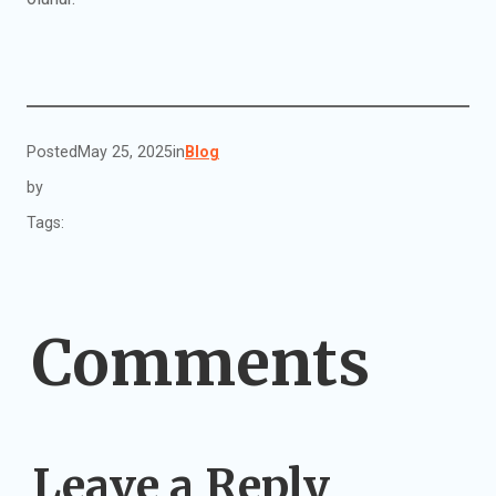
Posted
May 25, 2025
in
Blog
by
Tags:
Comments
Leave a Reply