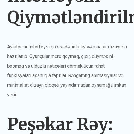
Qiymətləndiril
Aviator-un interfeysi çox sadə, intuitiv və müasir dizaynda
hazırlanıb. Oyunçular mərc qoymaq, çıxış düyməsini
basmaq və ulduzlu nəticələri görmək üçün rahat
funkisyaları asanlıqla tapırlar. Rəngarəng animasiyalar və
minimalist dizayn diqqəti yayındırmadan oynamağa imkan
verir.
Peşəkar Rəy: