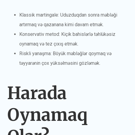
Klassik martingale: Uduzduqdan sonra məbləği
artırmaq və qazanana kimi davam etmək.
Konservativ metod: Kiçik bahislərlə təhlükəsiz
oynamaq və tez çıxış etmək.
Riskli yanaşma: Böyük məbləğlər qoymaq və
təyyarənin çox yüksəlməsini gözləmək.
Harada
Oynamaq