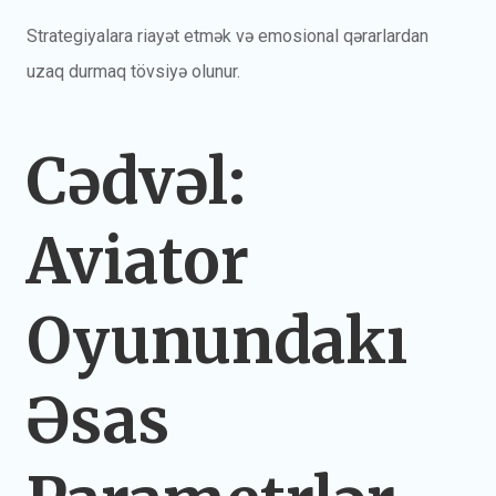
Strategiyalara riayət etmək və emosional qərarlardan
uzaq durmaq tövsiyə olunur.
Cədvəl:
Aviator
Oyunundakı
Əsas