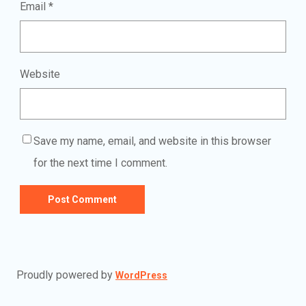
Email
*
Website
Save my name, email, and website in this browser
for the next time I comment.
Proudly powered by
WordPress