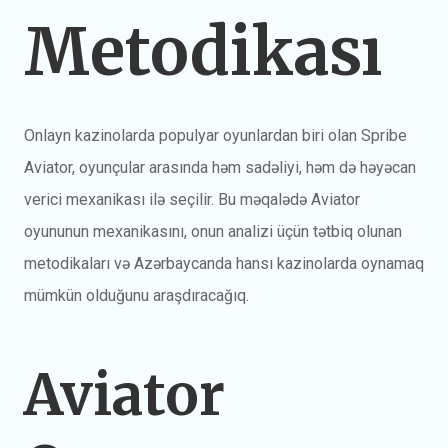
Metodikası
Onlayn kazinolarda populyar oyunlardan biri olan Spribe
Aviator, oyunçular arasında həm sadəliyi, həm də həyəcan
verici mexanikası ilə seçilir. Bu məqalədə Aviator
oyununun mexanikasını, onun analizi üçün tətbiq olunan
metodikaları və Azərbaycanda hansı kazinolarda oynamaq
mümkün olduğunu araşdıracağıq.
Aviator